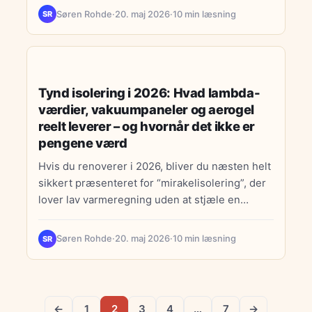
Søren Rohde
·
20. maj 2026
·
10 min læsning
SR
HJEMMEBUDGET
Tynd isolering i 2026: Hvad lambda-
værdier, vakuumpaneler og aerogel
reelt leverer – og hvornår det ikke er
pengene værd
Hvis du renoverer i 2026, bliver du næsten helt
sikkert præsenteret for “mirakelisolering”, der
lover lav varmeregning uden at stjæle en
eneste centimeter af…
Søren Rohde
·
20. maj 2026
·
10 min læsning
SR
←
1
2
3
4
…
7
→