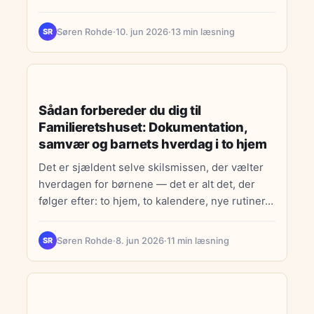
budget.
Søren Rohde
·
10. jun 2026
·
13 min læsning
SR
LIVSSTIL
Sådan forbereder du dig til
Familieretshuset: Dokumentation,
samvær og barnets hverdag i to hjem
Det er sjældent selve skilsmissen, der vælter
hverdagen for børnene — det er alt det, der
følger efter: to hjem, to kalendere, nye rutiner…
Søren Rohde
·
8. jun 2026
·
11 min læsning
SR
DIGITALE TRENDS