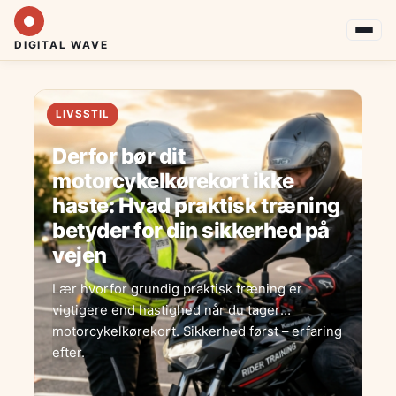
DIGITAL WAVE
LIVSSTIL
Derfor bør dit
motorcykelkørekort ikke
haste: Hvad praktisk træning
betyder for din sikkerhed på
vejen
Lær hvorfor grundig praktisk træning er
vigtigere end hastighed når du tager
motorcykelkørekort. Sikkerhed først – erfaring
efter.