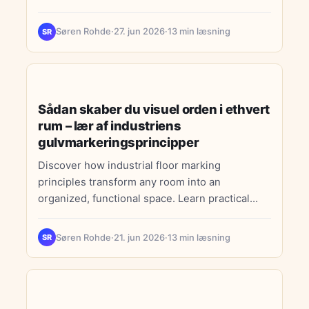
på hjemmet.
Søren Rohde
·
27. jun 2026
·
13 min læsning
SR
BOLIGINDRETNING
Sådan skaber du visuel orden i ethvert
rum – lær af industriens
gulvmarkeringsprincipper
Discover how industrial floor marking
principles transform any room into an
organized, functional space. Learn practical
visual organization techniques inspired by
warehouse and logistics design for your home.
Søren Rohde
·
21. jun 2026
·
13 min læsning
SR
LIVSSTIL