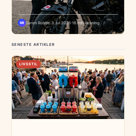
Søren Rohde
·
3. jul 2026
·
16 min læsning
SR
SENESTE ARTIKLER
LIVSSTIL