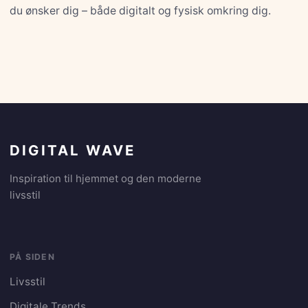
du ønsker dig – både digitalt og fysisk omkring dig.
DIGITAL WAVE
Inspiration til hjemmet og den moderne
livsstil
PÅ SIDEN
Livsstil
Digitale Trends