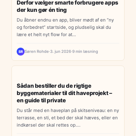
Derfor vælger smarte forbrugere apps
der kun gør én ting
Du åbner endnu en app, bliver mødt af en “ny
og forbedret” startside, og pludselig skal du
lære et helt nyt flow for at…
Søren Rohde
·
3. jun 2026
·
9 min læsning
SR
HJEMMEBUDGET
Sådan bestiller du de rigtige
byggematerialer til dit haveprojekt –
en guide til private
Du står med en haveplan på skitseniveau: en ny
terrasse, en sti, et bed der skal hæves, eller en
indkørsel der skal rettes op.…