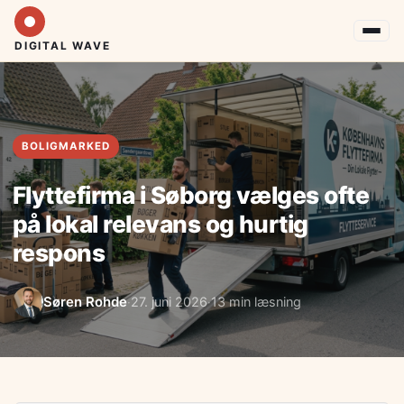
DIGITAL WAVE
BOLIGMARKED
Flyttefirma i Søborg vælges ofte
på lokal relevans og hurtig
respons
Søren Rohde
27. juni 2026
13 min læsning
·
·