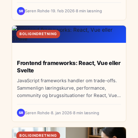
roligt og stilfuldt rum.
Søren Rohde
·
19. feb 2026
·
8 min læsning
SR
BOLIGINDRETNING
Frontend frameworks: React, Vue eller
Svelte
JavaScript frameworks handler om trade-offs.
Sammenlign læringskurve, performance,
community og brugssituationer for React, Vue,
Svelte og Angular.
Søren Rohde
·
8. jan 2026
·
8 min læsning
SR
BOLIGINDRETNING