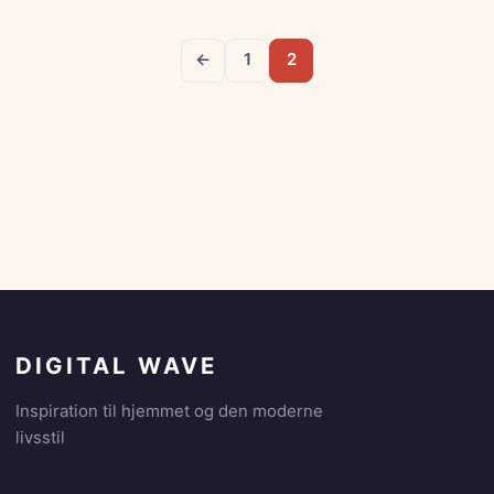
←
1
2
DIGITAL WAVE
Inspiration til hjemmet og den moderne
livsstil