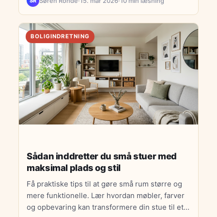
Søren Rohde
·
15. mar 2026
·
10 min læsning
SR
BOLIGINDRETNING
Sådan inddretter du små stuer med
maksimal plads og stil
Få praktiske tips til at gøre små rum større og
mere funktionelle. Lær hvordan møbler, farver
og opbevaring kan transformere din stue til et