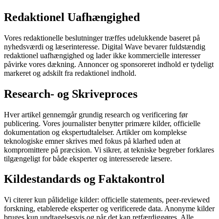
Redaktionel Uafhængighed
Vores redaktionelle beslutninger træffes udelukkende baseret på
nyhedsværdi og læserinteresse. Digital Wave bevarer fuldstændig
redaktionel uafhængighed og lader ikke kommercielle interesser
påvirke vores dækning. Annoncer og sponsoreret indhold er tydeligt
markeret og adskilt fra redaktionel indhold.
Research- og Skriveproces
Hver artikel gennemgår grundig research og verificering før
publicering. Vores journalister benytter primære kilder, officielle
dokumentation og ekspertudtalelser. Artikler om komplekse
teknologiske emner skrives med fokus på klarhed uden at
kompromittere på præcision. Vi sikrer, at tekniske begreber forklares
tilgængeligt for både eksperter og interesserede læsere.
Kildestandards og Faktakontrol
Vi citerer kun pålidelige kilder: officielle statements, peer-reviewed
forskning, etablerede eksperter og verificerede data. Anonyme kilder
bruges kun undtagelsesvis og når det kan retfærdiggøres. Alle